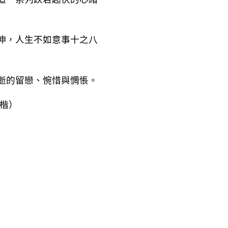
伸，人生不如意事十之八
逝的留戀、惋惜與惆悵。
楷）