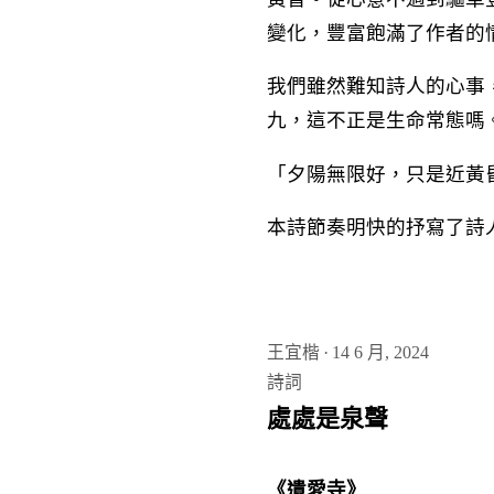
變化，豐富飽滿了作者的
我們雖然難知詩人的心事
九，這不正是生命常態嗎
「夕陽無限好，只是近黃
本詩節奏明快的抒寫了詩
王宜楷
·
14 6 月, 2024
詩詞
處處是泉聲
《遺愛寺》