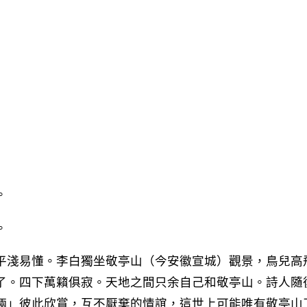
。
。
平淺易懂。李白獨坐敬亭山（今安徽宣城）觀景，鳥兒高
了。四下萬籟俱寂。天地之間只余自己和敬亭山。詩人隨
倆」彼此欣賞，互不厭棄的情誼，這世上可能唯有敬亭山