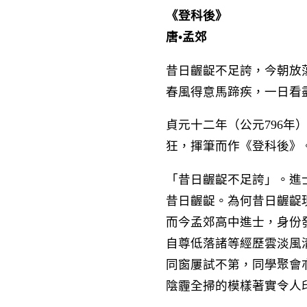
《登科後》
唐•孟郊
昔日齷齪不足誇，今朝放
春風得意馬蹄疾，一日看
貞元十二年（公元796
狂，揮筆而作《登科後》
「昔日齷齪不足誇」。進
昔日齷齪。為何昔日齷齪
而今孟郊高中進士，身份
自尊低落諸等經歷雲淡風
同窗屢試不第，同學聚會
陰霾全掃的模樣著實令人