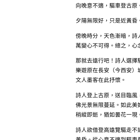
向晚意不適，驅車登古原
夕陽無限好，只是近黃昏
傍晚時分，天色漸暗，詩
萬變心不可得。總之，心
那就去遠行吧！詩人選擇
樂遊原在長安（今西安）
文人墨客在此抒懷。
詩人登上古原，送目臨風
佛光景無限蔓延。如此美
稍縱即逝，猶如曇花一現
詩人欲借登高遠覽驅走不
黃昏。從心意不適到驅車