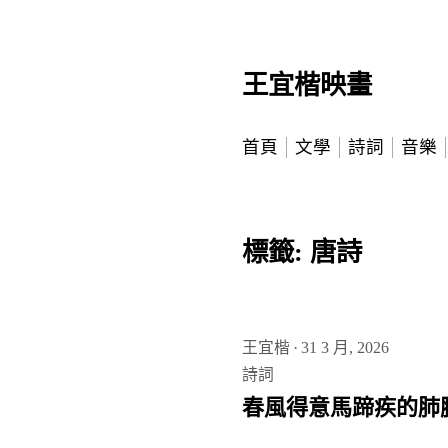
Skip
王宜楷映畫
to
content
首頁
文學
詩詞
音樂
標籤:
唐詩
王宜楷
·
31 3 月, 2026
詩詞
春風得意馬蹄疾的肺