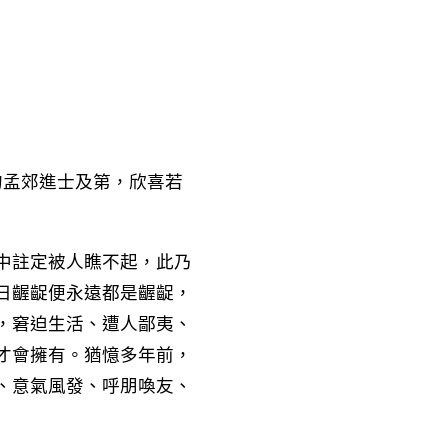
的孟郊進士及第，欣喜若
中註定被人瞧不起，此乃
日齷齪便永遠都是齷齪，
，窘迫生活、遭人鄙夷、
才會擁有。猶憶多年前，
、意氣風發、呼朋喚友、