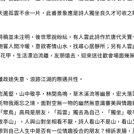
天邊孤雲不余一片，此番景象應是詩人獨坐良久才可收之
詩稿並未注明，後世眾說紛紜。有人雲此詩作於唐代天寶十
飽嘗人間冷暖，意欲寄情山水，找尋心居靜所；另有人雲
歲逾花甲，生活漂泊流離，友朋遠去，迎來送往歡會場面幾
離政途失意、浪跡江湖的際遇共性。
岩萬壑，山中敬亭，林間鳥鳴，草木溪流等幽景，宏大落
托物我兩忘之境。面對空無一物的幽然無意識審美與情趣
「眾鳥」高飛是朋友，「孤雲」獨去為自己，「獨坐」敬
敬亭山」，人與山對坐相看不厭，詩人看山不是山，看山
想到自己人生中是否有一位情趣投合的朋友？傾訴衷腸，