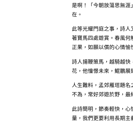
是啊！「今朝放蕩思無涯
在。
此等光耀門庭之事，詩人
著寶馬四處遊賞。春風何
正果，如願以償的心情愉
詩人揚鞭策馬，越騎越快
花，他憧憬未來，鯤鵬展
人生難料，孟郊雁塔題名
不為，常好郊遊於野，最
此詩簡明，節奏輕快，心
量，我們更要利用長期主義