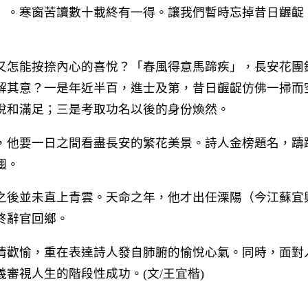
」。寒窗苦讀數十載終有一得。讓我們暫時忘掉昔日齷齪
又怎能按捺內心的喜悅？「春風得意馬蹄疾」，長安花團
解其意？一是年近半百，進士及第，昔日齷齪仿佛一掃而
悅和滿足；三是考取功名以後的身份煥然。
，他要一日之間看盡長安的繁花美景。詩人金榜題名，躊
翅。
之後並未直上青雲。天命之年，他才出任溧陽（今江蘇宜
終辭官回鄉。
情歡愉，重在表達詩人發自肺腑的愉悅心氣。同時，面對
審視人生的階段性成功。(文/王宜楷)