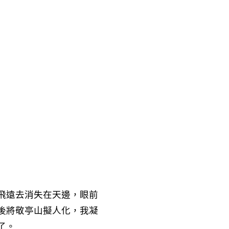
飛遠去消失在天邊，眼前
後將敬亭山擬人化，我凝
了。