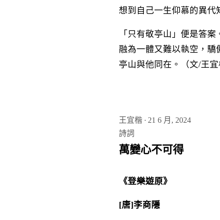
想到自己一生仰慕的異代
「只有敬亭山」便是答案
融為一體又難以執空，驕
亭山與他同在。（文/王宜
王宜楷
·
21 6 月, 2024
詩詞
萬變心不可得
《登樂遊原》
[唐]李商隱