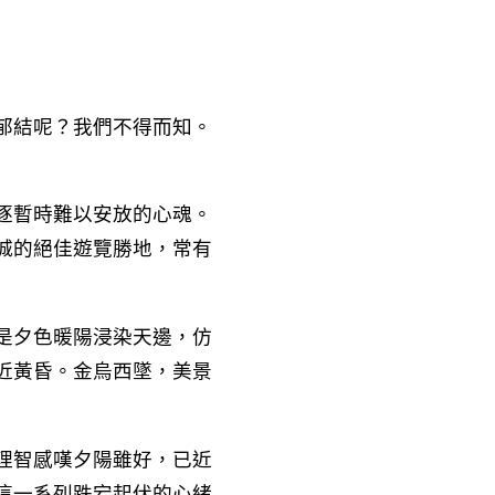
郁結呢？我們不得而知。
逐暫時難以安放的心魂。
城的絕佳遊覽勝地，常有
是夕色暖陽浸染天邊，仿
近黃昏。金烏西墜，美景
理智感嘆夕陽雖好，已近
這一系列跌宕起伏的心緒