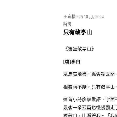
王宜楷
·
25 10 月, 2024
詩詞
只有敬亭山
《獨坐敬亭山》
[唐]李白
眾鳥高飛盡，孤雲獨去閒
相看兩不厭，只有敬亭山
這首小詩廖廖數語，字面
最後一朵孤雲也慢慢飄走
視著山，山看著我。「我