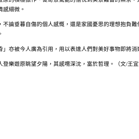
情感細微。
，不論垂暮自傷的個人感慨，還是家國憂思的理想抱負難
。
昏」亦被今人廣為引用，用以表達人們對美好事物即將消
人登樂遊原眺望夕陽，其感喟深沈，富於哲理。（文/王宜