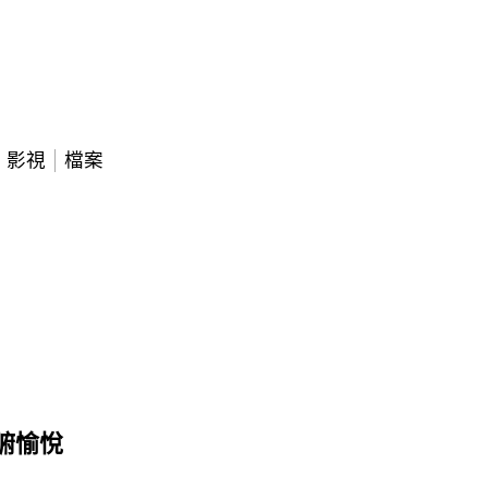
影視
檔案
腑愉悅