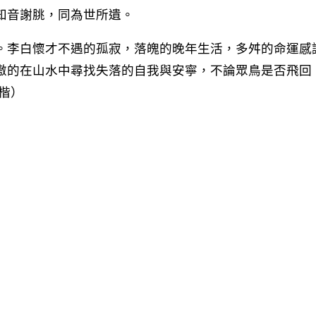
知音謝朓，同為世所遺。
。李白懷才不遇的孤寂，落魄的晚年生活，多舛的命運感
傲的在山水中尋找失落的自我與安寧，不論眾鳥是否飛回
楷）