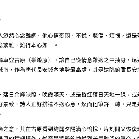
。
。
人忽然心念難調。他心情憂悶、不悅、悲傷、煩惱，還是
念繁雜，難得本心如一。
驅車登古原（樂遊原），讓自己從情意難適之中抽身，遠
城南，作為唐代長安城內地勢最高處，其是遠眺俯瞰長安
，落日余輝映照，晚霞滿天。或是昏紅落日天地一線，或
好景致，詩人正好排遣不適心意，然而他筆鋒一轉，只是
。
適之意，其在古原看到絢麗夕陽滿心愉悅，片刻間又恢復
登原的積極振作、從奇景驚艷的愉悅到美景難留的無奈，