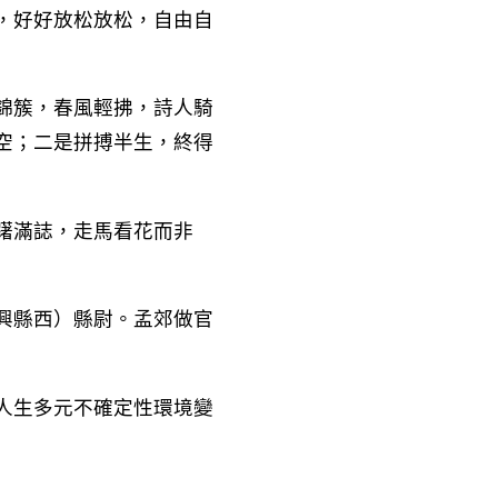
，好好放松放松，自由自
錦簇，春風輕拂，詩人騎
空；二是拼搏半生，終得
躇滿誌，走馬看花而非
興縣西）縣尉。孟郊做官
人生多元不確定性環境變