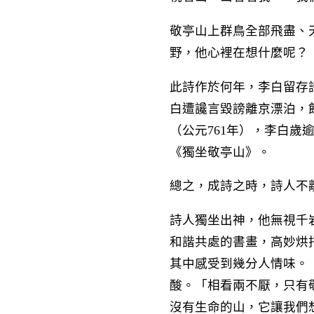
敬亭山上群鳥全部飛盡、
野，他心裡在想什麼呢？
此詩作於何年，李白留存
白遭讒言毀謗離京漂泊，
（公元761年），李白
《獨坐敬亭山》。
總之，成詩之時，詩人不
詩人獨坐出神，他無視千
和諧共處的書畫，高妙烘
其中感受到幾分人情味。
酸。「相看兩不厭，只有
沒有生命的山，它讓我們