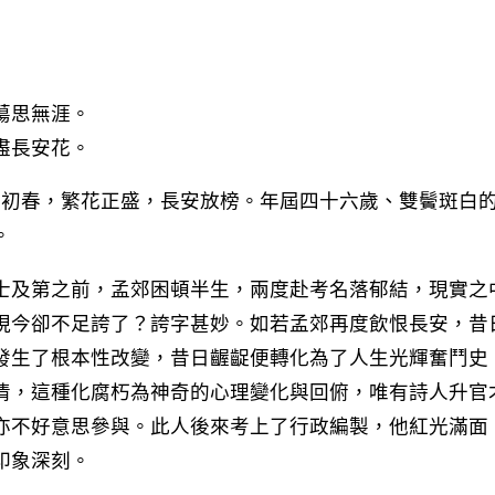
蕩思無涯。
盡長安花。
年）初春，繁花正盛，長安放榜。年屆四十六歲、雙鬢斑白
。
士及第之前，孟郊困頓半生，兩度赴考名落郁結，現實之
現今卻不足誇了？誇字甚妙。如若孟郊再度飲恨長安，昔
發生了根本性改變，昔日齷齪便轉化為了人生光輝奮鬥史
清，這種化腐朽為神奇的心理變化與回俯，唯有詩人升官
亦不好意思參與。此人後來考上了行政編製，他紅光滿面
印象深刻。